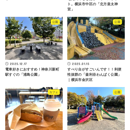
ト。横浜市中区の「北方皇太神
宮」
公園
公園
2025.12.17
2025.01.15
電車好きにおすすめ！神奈川新町
すべり台がすごいんです！！利便
駅すぐの「浦島公園」
性抜群の「釜利谷わんぱく公園」
｜横浜市金沢区
カフェ
公園