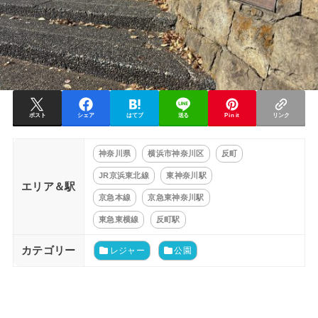
ポスト
シェア
はてブ
送る
Pin it
リンク
神奈川県
横浜市神奈川区
反町
JR京浜東北線
東神奈川駅
エリア＆駅
京急本線
京急東神奈川駅
東急東横線
反町駅
カテゴリー
レジャー
公園