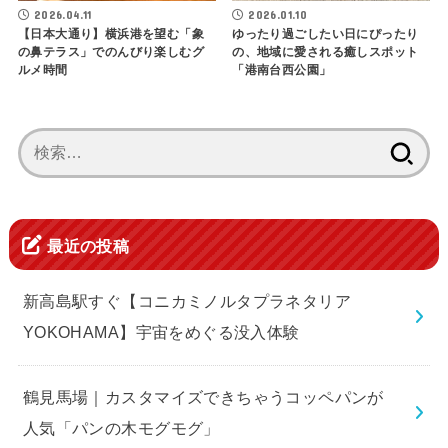
2026.04.11
2026.01.10
【日本大通り】横浜港を望む「象
ゆったり過ごしたい日にぴったり
の鼻テラス」でのんびり楽しむグ
の、地域に愛される癒しスポット
ルメ時間
「港南台西公園」
検
索:
最近の投稿
新高島駅すぐ【コニカミノルタプラネタリア
YOKOHAMA】宇宙をめぐる没入体験
鶴見馬場｜カスタマイズできちゃうコッペパンが
人気「パンの木モグモグ」