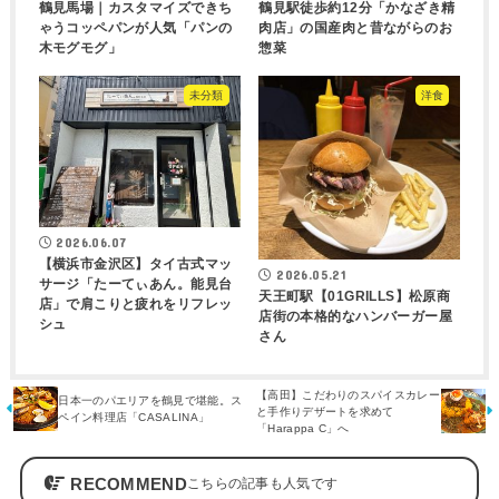
鶴見馬場｜カスタマイズできち
鶴見駅徒歩約12分「かなざき精
ゃうコッペパンが人気「パンの
肉店」の国産肉と昔ながらのお
木モグモグ」
惣菜
未分類
洋食
2026.06.07
【横浜市金沢区】タイ古式マッ
2026.05.21
サージ「たーてぃあん。能見台
天王町駅【01GRILLS】松原商
店」で肩こりと疲れをリフレッ
店街の本格的なハンバーガー屋
シュ
さん
【高田】こだわりのスパイスカレー
日本一のパエリアを鶴見で堪能。ス
と手作りデザートを求めて
ペイン料理店「CASALINA」
「Harappa C」へ
RECOMMEND