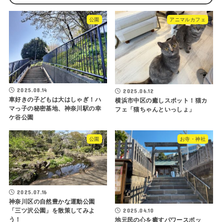
公園
アニマルカフェ
2025.08.14
2025.06.12
車好きの子どもは大はしゃぎ！ハ
横浜市中区の癒しスポット！猫カ
マっ子の秘密基地、神奈川駅の幸
フェ「猫ちゃんといっしょ」
ケ谷公園
公園
お寺・神社
2025.07.16
神奈川区の自然豊かな運動公園
2025.04.10
「三ツ沢公園」を散策してみよ
う！
地元民の心を癒すパワースポッ