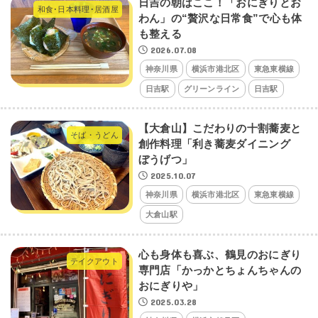
日吉の朝はここ！「おにぎりとお
和食･日本料理･居酒屋
わん」の“贅沢な日常食”で心も体
も整える
2026.07.08
神奈川県
横浜市港北区
東急東横線
日吉駅
グリーンライン
日吉駅
【大倉山】こだわりの十割蕎麦と
そば・うどん
創作料理「利き蕎麦ダイニング
ぼうげつ」
2025.10.07
神奈川県
横浜市港北区
東急東横線
大倉山駅
心も身体も喜ぶ、鶴見のおにぎり
テイクアウト
専門店「かっかとちょんちゃんの
おにぎりや」
2025.03.28