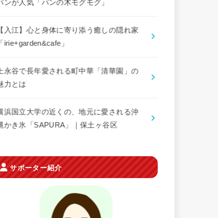
パンが人気「パンの木モグモグ」
【入江】心と身体に寄り添う癒しの隠れ家
「irie+garden&cafe」
上永谷で長年愛される町中華「清華園」の
魅力とは
横浜国立大学の近くの、地元に愛される沖
縄かき氷「SAPURA」｜保土ヶ谷区
サポーター紹介