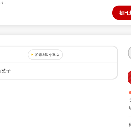
ます。
朝日
沿線&駅を選ぶ
お菓子