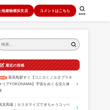
土地建物横浜支店
コメントはこちら
SEARCH
検
索:
最近の投稿
新高島駅すぐ【コニカミノルタプラネ
タリアYOKOHAMA】宇宙をめぐる没入体
験
鶴見馬場｜カスタマイズできちゃうコッペ