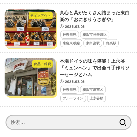
真心と具がたくさん詰まった東白
テイクアウト
楽の「おにぎりうさぎや」
2025.03.08
神奈川県
横浜市神奈川区
東急東横線
東白楽駅
白楽駅
本場ドイツの味を堪能！上永谷
食品・雑貨
『ミュンヘン』で出会う手作りソ
ーセージとハム
2025.03.06
神奈川県
横浜市港南区
ブルーライン
上永谷駅
検
索: