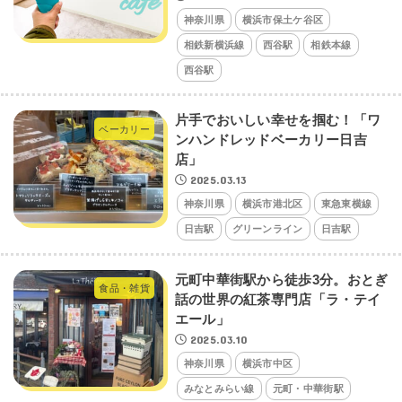
神奈川県
横浜市保土ケ谷区
相鉄新横浜線
西谷駅
相鉄本線
西谷駅
片手でおいしい幸せを掴む！「ワ
ベーカリー
ンハンドレッドベーカリー日吉
店」
2025.03.13
神奈川県
横浜市港北区
東急東横線
日吉駅
グリーンライン
日吉駅
元町中華街駅から徒歩3分。おとぎ
食品・雑貨
話の世界の紅茶専門店「ラ・テイ
エール」
2025.03.10
神奈川県
横浜市中区
みなとみらい線
元町・中華街駅