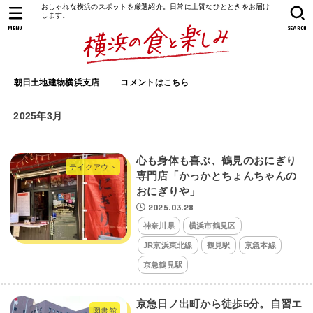
おしゃれな横浜のスポットを厳選紹介。日常に上質なひとときをお届け
します。
MENU
SEARCH
朝日土地建物横浜支店
コメントはこちら
2025年3月
心も身体も喜ぶ、鶴見のおにぎり
テイクアウト
専門店「かっかとちょんちゃんの
おにぎりや」
2025.03.28
神奈川県
横浜市鶴見区
JR京浜東北線
鶴見駅
京急本線
京急鶴見駅
京急日ノ出町から徒歩5分。自習エ
図書館