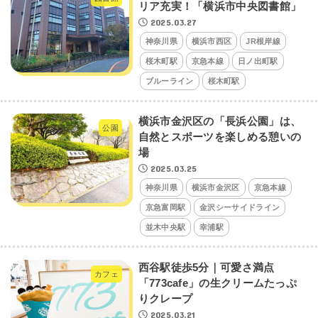
リア充実！「横浜市中央図書館」
2025.03.27
神奈川県
横浜市西区
JR根岸線
桜木町駅
京急本線
日ノ出町駅
ブルーライン
桜木町駅
横浜市金沢区の「長浜公園」は、
公園
自然とスポーツを楽しめる憩いの
場
2025.03.25
神奈川県
横浜市金沢区
京急本線
京急富岡駅
金沢シーサイドライン
並木中央駅
幸浦駅
西谷駅徒歩5分｜可愛さ満点
カフェ
「773cafe」の生クリームたっぷ
りクレープ
2025.03.21