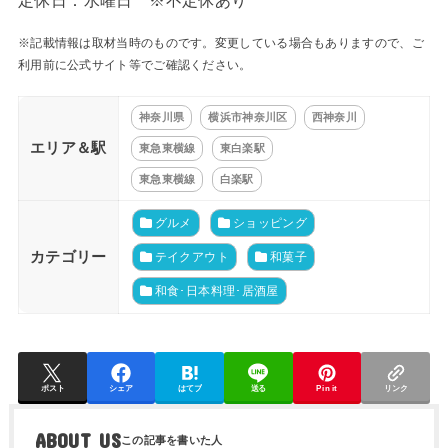
定休日：水曜日 ※不定休あり
※記載情報は取材当時のものです。変更している場合もありますので、ご
利用前に公式サイト等でご確認ください。
神奈川県
横浜市神奈川区
西神奈川
エリア＆駅
東急東横線
東白楽駅
東急東横線
白楽駅
グルメ
ショッピング
カテゴリー
テイクアウト
和菓子
和食･日本料理･居酒屋
ポスト
シェア
はてブ
送る
Pin it
リンク
ABOUT US