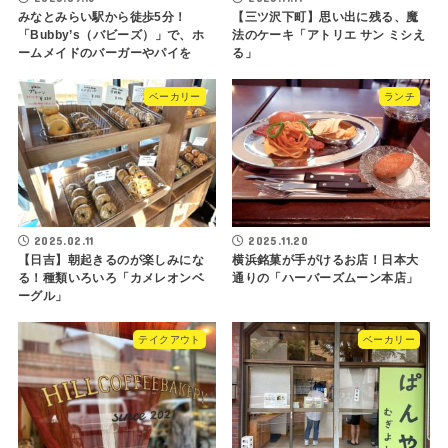
みなとみらい駅から徒歩5分！
【三ツ沢下町】思い出に残る、魔
「Bubby’s（バビーズ）」で、ホ
法のケーキ「アトリエ サン ミシえ
ームメイドのバーガーやパイを
る」
ベーカリー
ランチ
2025.02.11
2025.11.20
【日吉】朝起きるのが楽しみにな
横浜銘菓が手がけるお店！日本大
る！種類いろいろ「カメレオンベ
通りの「ハーバーズムーン本店」
ーグル」
テイクアウト
ベーカリー