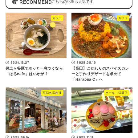
RECOMMEND
カフェ
カフェ
2024.12.27
2025.05.10
保土ヶ谷区でホッと一息つくなら
【高田】こだわりのスパイスカレ
「はるcafe」はいかが？
ーと手作りデザートを求めて
「Harappa C」へ
西洋各国料理
ケーキ・洋菓子
2025.09.16
2025.11.11