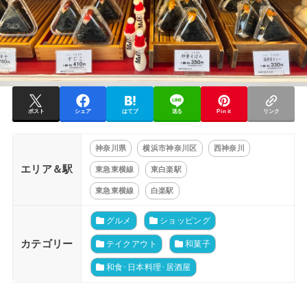
ポスト
シェア
はてブ
送る
Pin it
リンク
神奈川県
横浜市神奈川区
西神奈川
エリア＆駅
東急東横線
東白楽駅
東急東横線
白楽駅
グルメ
ショッピング
カテゴリー
テイクアウト
和菓子
和食･日本料理･居酒屋