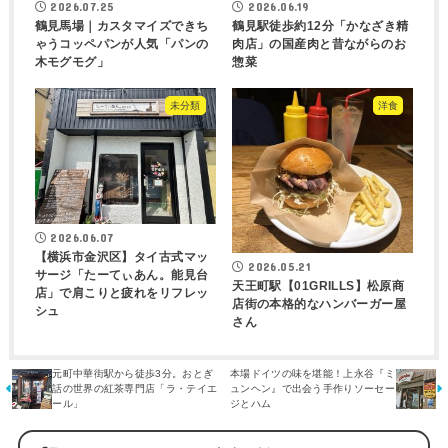
2026.07.25
2026.06.19
鶴見馬場｜カスタマイズできち
鶴見駅徒歩約12分「かなざき精
ゃうコッペパンが人気「パンの
肉店」の国産肉と昔ながらのお
木モグモグ」
惣菜
未分類
洋食
2026.06.07
【横浜市金沢区】タイ古式マッ
2026.05.21
サージ「たーてぃあん。能見台
天王町駅【01GRILLS】松原商
店」で肩こりと疲れをリフレッ
店街の本格的なハンバーガー屋
シュ
さん
元町中華街駅から徒歩3分。おとぎ
本場ドイツの味を堪能！上永谷『ミ
話の世界の紅茶専門店「ラ・テイエ
ュンヘン』で出会う手作りソーセー
ール」
ジとハム