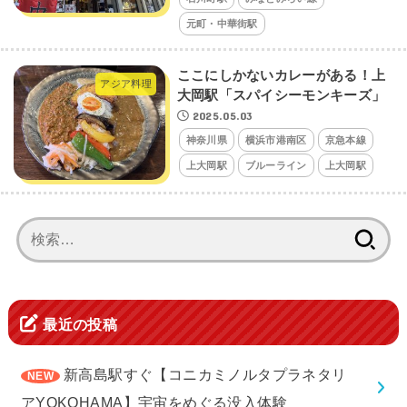
元町・中華街駅
ここにしかないカレーがある！上
アジア料理
大岡駅「スパイシーモンキーズ」
2025.05.03
神奈川県
横浜市港南区
京急本線
上大岡駅
ブルーライン
上大岡駅
検
索:
最近の投稿
新高島駅すぐ【コニカミノルタプラネタリ
アYOKOHAMA】宇宙をめぐる没入体験