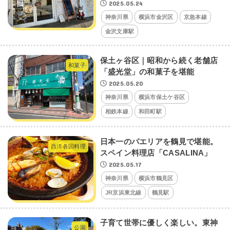
2025.05.24
神奈川県
横浜市金沢区
京急本線
金沢文庫駅
保土ヶ谷区｜昭和から続く老舗店
和菓子
「盛光堂」の和菓子を堪能
2025.05.20
神奈川県
横浜市保土ケ谷区
相鉄本線
和田町駅
日本一のパエリアを鶴見で堪能。
西洋各国料理
スペイン料理店「CASALINA」
2025.05.17
神奈川県
横浜市鶴見区
JR京浜東北線
鶴見駅
子育て世帯に優しく楽しい。東神
公園