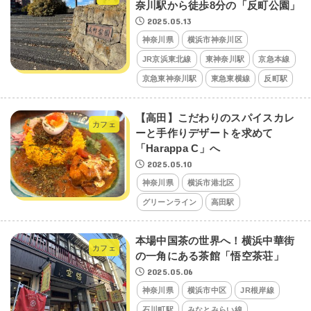
奈川駅から徒歩8分の「反町公園」
2025.05.13
神奈川県
横浜市神奈川区
JR京浜東北線
東神奈川駅
京急本線
京急東神奈川駅
東急東横線
反町駅
【高田】こだわりのスパイスカレ
カフェ
ーと手作りデザートを求めて
「Harappa C」へ
2025.05.10
神奈川県
横浜市港北区
グリーンライン
高田駅
本場中国茶の世界へ！横浜中華街
カフェ
の一角にある茶館「悟空茶荘」
2025.05.06
神奈川県
横浜市中区
JR根岸線
石川町駅
みなとみらい線