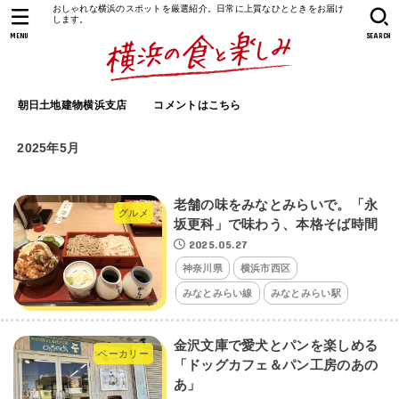
おしゃれな横浜のスポットを厳選紹介。日常に上質なひとときをお届け
します。
MENU
SEARCH
朝日土地建物横浜支店
コメントはこちら
2025年5月
老舗の味をみなとみらいで。「永
グルメ
坂更科」で味わう、本格そば時間
2025.05.27
神奈川県
横浜市西区
みなとみらい線
みなとみらい駅
金沢文庫で愛犬とパンを楽しめる
ベーカリー
「ドッグカフェ＆パン工房のあの
あ」