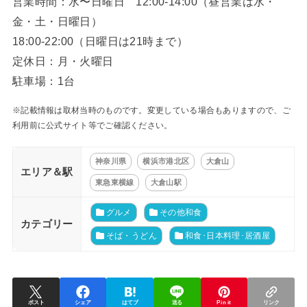
営業時間：水〜日曜日 12:00-14:00（昼営業は水・
金・土・日曜日）
18:00-22:00（日曜日は21時まで）
定休日：月・火曜日
駐車場：1台
※記載情報は取材当時のものです。変更している場合もありますので、ご
利用前に公式サイト等でご確認ください。
神奈川県
横浜市港北区
大倉山
エリア＆駅
東急東横線
大倉山駅
グルメ
その他和食
カテゴリー
そば・うどん
和食･日本料理･居酒屋
ポスト
シェア
はてブ
送る
Pin it
リンク