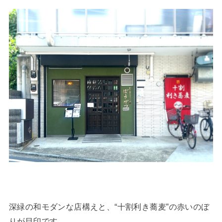
深緑の和モダンな店構えと、“十割利き蕎麦”の赤いのぼ
りが目印です。