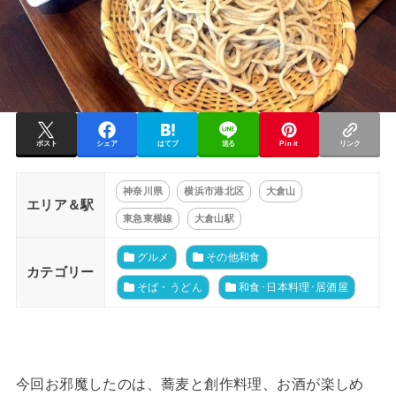
ポスト
シェア
はてブ
送る
Pin it
リンク
神奈川県
横浜市港北区
大倉山
エリア＆駅
東急東横線
大倉山駅
グルメ
その他和食
カテゴリー
そば・うどん
和食･日本料理･居酒屋
今回お邪魔したのは、蕎麦と創作料理、お酒が楽しめ