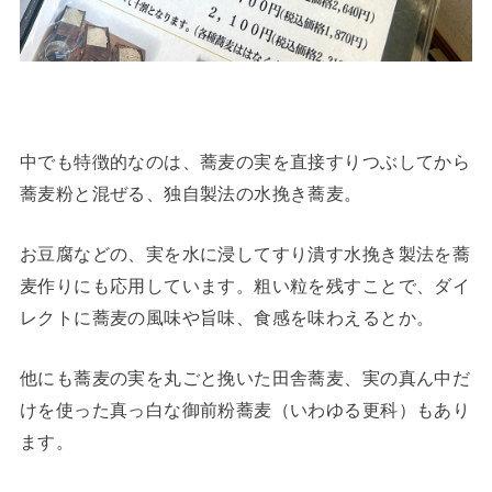
中でも特徴的なのは、蕎麦の実を直接すりつぶしてから
蕎麦粉と混ぜる、独自製法の水挽き蕎麦。
お豆腐などの、実を水に浸してすり潰す水挽き製法を蕎
麦作りにも応用しています。粗い粒を残すことで、ダイ
レクトに蕎麦の風味や旨味、食感を味わえるとか。
他にも蕎麦の実を丸ごと挽いた田舎蕎麦、実の真ん中だ
けを使った真っ白な御前粉蕎麦（いわゆる更科）もあり
ます。