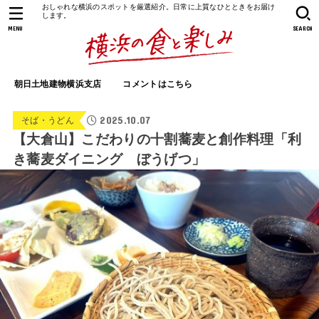
おしゃれな横浜のスポットを厳選紹介。日常に上質なひとときをお届け
します。
MENU
SEARCH
朝日土地建物横浜支店
コメントはこちら
2025.10.07
そば・うどん
【大倉山】こだわりの十割蕎麦と創作料理「利
き蕎麦ダイニング ぼうげつ」