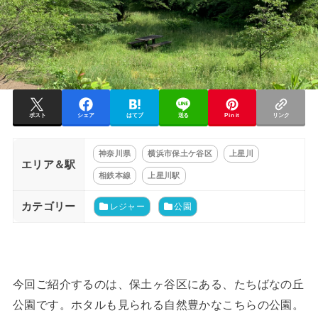
ポスト
シェア
はてブ
送る
Pin it
リンク
神奈川県
横浜市保土ケ谷区
上星川
エリア＆駅
相鉄本線
上星川駅
カテゴリー
レジャー
公園
今回ご紹介するのは、保土ヶ谷区にある、たちばなの丘
公園です。ホタルも見られる自然豊かなこちらの公園。