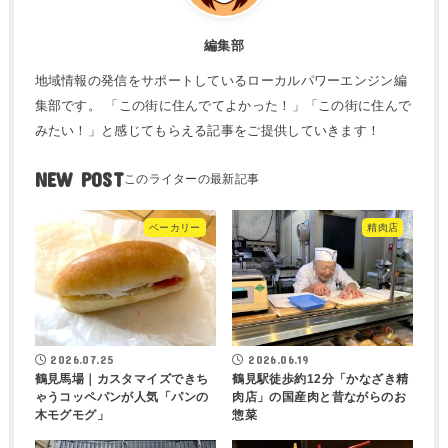
編集部
地域情報の発信をサポートしているローカルパワーエンジン編
集部です。 「この街に住んでてよかった！」「この街に住んで
みたい！」と感じてもらえる記事をご提供していきます！
NEW POST
ベーカリー
精肉店
2026.07.25
2026.06.19
鶴見馬場｜カスタマイズできち
鶴見駅徒歩約12分「かなざき精
ゃうコッペパンが人気「パンの
肉店」の国産肉と昔ながらのお
木モグモグ」
惣菜