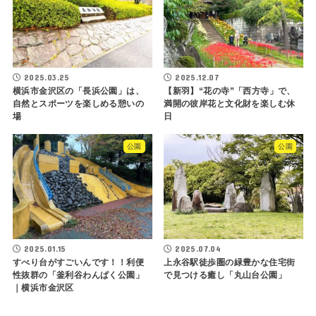
2025.03.25
2025.12.07
横浜市金沢区の「長浜公園」は、
【新羽】“花の寺”「西方寺」で、
自然とスポーツを楽しめる憩いの
満開の彼岸花と文化財を楽しむ休
場
日
公園
公園
2025.01.15
2025.07.04
すべり台がすごいんです！！利便
上永谷駅徒歩圏の緑豊かな住宅街
性抜群の「釜利谷わんぱく公園」
で見つける癒し「丸山台公園」
｜横浜市金沢区