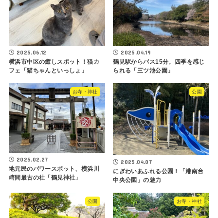
2025.06.12
2025.04.19
横浜市中区の癒しスポット！猫カ
鶴見駅からバス15分。四季を感じ
フェ「猫ちゃんといっしょ」
られる「三ツ池公園」
お寺・神社
公園
2025.02.27
2025.04.07
地元民のパワースポット、横浜川
にぎわいあふれる公園！「港南台
崎間最古の社「鶴見神社」
中央公園」の魅力
公園
お寺・神社