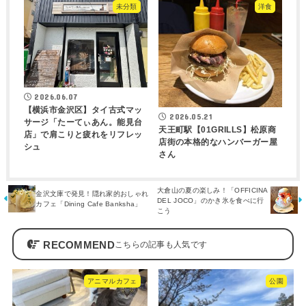
未分類
洋食
2026.06.07
【横浜市金沢区】タイ古式マッ
2026.05.21
サージ「たーてぃあん。能見台
天王町駅【01GRILLS】松原商
店」で肩こりと疲れをリフレッ
店街の本格的なハンバーガー屋
シュ
さん
大倉山の夏の楽しみ！「OFFICINA
金沢文庫で発見！隠れ家的おしゃれ
DEL JOCO」のかき氷を食べに行
カフェ「Dining Cafe Banksha」
こう
RECOMMEND
アニマルカフェ
公園