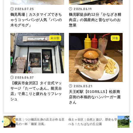
2026.07.25
2026.06.19
鶴見馬場｜カスタマイズできち
鶴見駅徒歩約12分「かなざき精
ゃうコッペパンが人気「パンの
肉店」の国産肉と昔ながらのお
木モグモグ」
惣菜
未分類
洋食
2026.06.07
【横浜市金沢区】タイ古式マッ
2026.05.21
サージ「たーてぃあん。能見台
天王町駅【01GRILLS】松原商
店」で肩こりと疲れをリフレッ
店街の本格的なハンバーガー屋
シュ
さん
鶴見｜つけ麺店出身の店主が作る至
保土ヶ谷区｜自然と遊び、歴史も学
高の一杯「麺屋 涼風」
べる！たちばなの丘公園