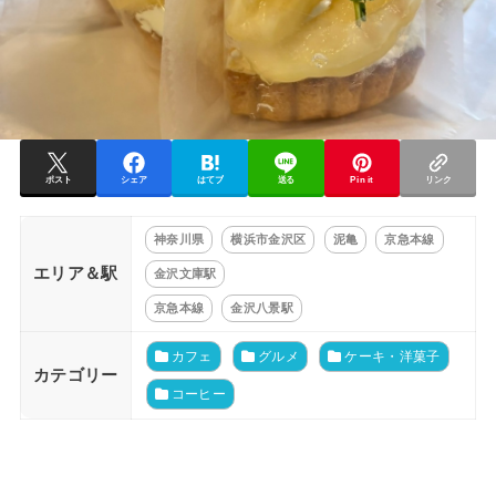
ポスト
シェア
はてブ
送る
Pin it
リンク
神奈川県
横浜市金沢区
泥亀
京急本線
エリア＆駅
金沢文庫駅
京急本線
金沢八景駅
カフェ
グルメ
ケーキ・洋菓子
カテゴリー
コーヒー