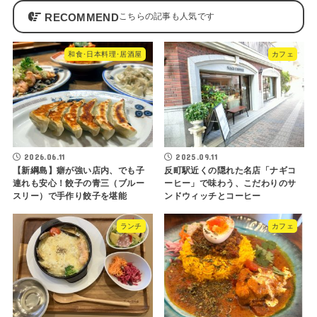
RECOMMEND
和食･日本料理･居酒屋
カフェ
2026.06.11
2025.09.11
【新綱島】癖が強い店内、でも子
反町駅近くの隠れた名店「ナギコ
連れも安心！餃子の青三（ブルー
ーヒー」で味わう、こだわりのサ
スリー）で手作り餃子を堪能
ンドウィッチとコーヒー
ランチ
カフェ