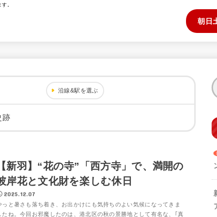
ます。
朝日
沿線&駅を選ぶ
史跡
【新羽】“花の寺”「西方寺」で、満開の
彼岸花と文化財を楽しむ休日
2025.12.07
やっと暑さも落ち着き、お出かけにも気持ちのよい気候になってきま
したね。今回お邪魔したのは、港北区の秋の景勝地として有名な、｢真