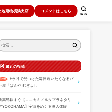
土地建物横浜支店
コメントはこちら
SEARCH
検
索:
最近の投稿
上永谷で見つけた毎日通いたくなるパ
ン屋「ぱんや むぎよし」
新高島駅すぐ【コニカミノルタプラネタリ
アYOKOHAMA】宇宙をめぐる没入体験