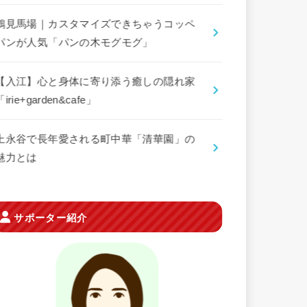
鶴見馬場｜カスタマイズできちゃうコッペ
パンが人気「パンの木モグモグ」
【入江】心と身体に寄り添う癒しの隠れ家
「irie+garden&cafe」
上永谷で長年愛される町中華「清華園」の
魅力とは
サポーター紹介