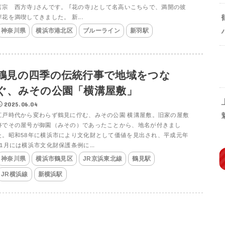
言宗 西方寺｣さんです。 ｢花の寺｣として名高いこちらで、満開の彼
岸花を満喫してきました。 新...
神奈川県
横浜市港北区
ブルーライン
新羽駅
鶴見の四季の伝統行事で地域をつな
ぐ、みその公園「横溝屋敷」
2025.06.04
江戸時代から変わらず鶴見に佇む、みその公園 横溝屋敷。旧家の屋敷
跡でその屋号が御園（みその）であったことから、地名が付きまし
た。昭和58年に横浜市により文化財として価値を見出され、平成元年
11月には横浜市文化財保護条例に...
神奈川県
横浜市鶴見区
JR京浜東北線
鶴見駅
JR横浜線
新横浜駅