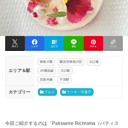
ポスト
シェア
はてブ
送る
Pin it
リンク
神奈川県
横浜市神奈川区
大口通
エリア＆駅
JR横浜線
大口駅
京急本線
子安駅
カテゴリー
グルメ
ケーキ・洋菓子
今回ご紹介するのは「Patisserie Richroma（パティス