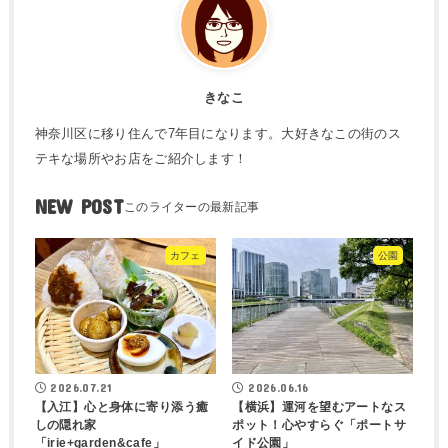
きなこ
神奈川区に移り住んで7年目になります。大好きなこの街のス
テキな場所やお店をご紹介します！
NEW POST
カフェ
公園
2026.07.21
2026.06.16
【入江】心と身体に寄り添う癒
【横浜】運河を望むアートなス
しの隠れ家
ポット！心やすらぐ「ポートサ
「irie+garden&cafe」
イド公園」