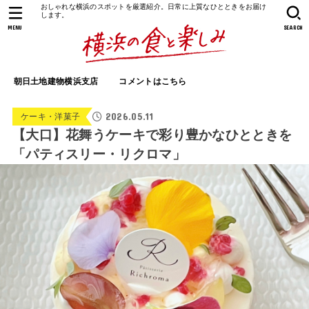
おしゃれな横浜のスポットを厳選紹介。日常に上質なひとときをお届け
します。
MENU
SEARCH
朝日土地建物横浜支店
コメントはこちら
2026.05.11
ケーキ・洋菓子
【大口】花舞うケーキで彩り豊かなひとときを
「パティスリー・リクロマ」