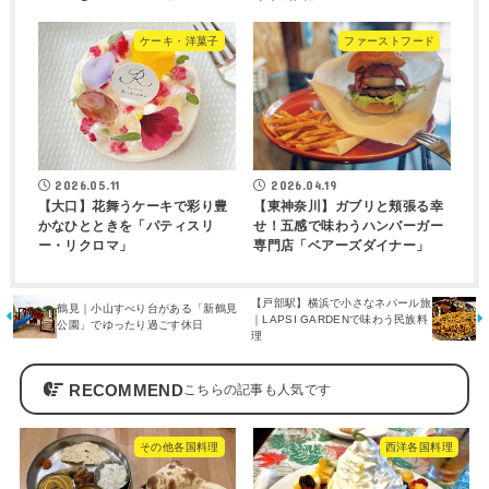
ケーキ・洋菓子
ファーストフード
2026.05.11
2026.04.19
【大口】花舞うケーキで彩り豊
【東神奈川】ガブリと頬張る幸
かなひとときを「パティスリ
せ！五感で味わうハンバーガー
ー・リクロマ」
専門店「ベアーズダイナー」
【戸部駅】横浜で小さなネパール旅
鶴見｜小山すべり台がある「新鶴見
｜LAPSI GARDENで味わう民族料
公園」でゆったり過ごす休日
理
RECOMMEND
その他各国料理
西洋各国料理