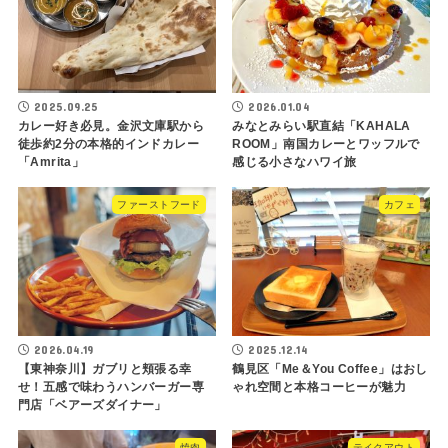
2025.09.25
2026.01.04
カレー好き必見。金沢文庫駅から
みなとみらい駅直結「KAHALA
徒歩約2分の本格的インドカレー
ROOM」南国カレーとワッフルで
「Amrita」
感じる小さなハワイ旅
ファーストフード
カフェ
2026.04.19
2025.12.14
【東神奈川】ガブリと頬張る幸
鶴見区「Me＆You Coffee」はおし
せ！五感で味わうハンバーガー専
ゃれ空間と本格コーヒーが魅力
門店「ベアーズダイナー」
焼肉
テイクアウト