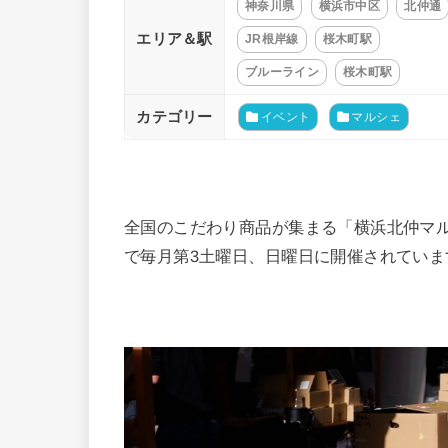
神奈川県
横浜市中区
北仲通
エリア＆駅
JR根岸線
桜木町駅
ブルーライン
桜木町駅
カテゴリー
イベント
マルシェ
全国のこだわり商品が集まる「横浜北仲マ
で毎月第3土曜日、日曜日に開催されていま