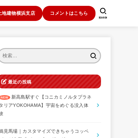
土地建物横浜支店
コメントはこちら
SEARCH
検
索:
最近の投稿
新高島駅すぐ【コニカミノルタプラネ
タリアYOKOHAMA】宇宙をめぐる没入体
験
鶴見馬場｜カスタマイズできちゃうコッペ