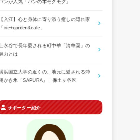
パンが人気「パンの木モグモグ」
【入江】心と身体に寄り添う癒しの隠れ家
「irie+garden&cafe」
上永谷で長年愛される町中華「清華園」の
魅力とは
横浜国立大学の近くの、地元に愛される沖
縄かき氷「SAPURA」｜保土ヶ谷区
サポーター紹介