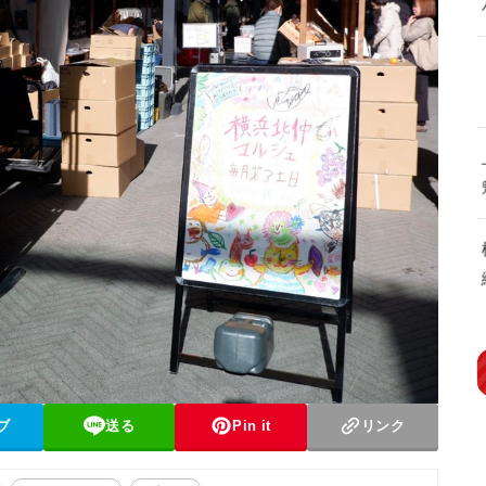
ブ
送る
Pin it
リンク